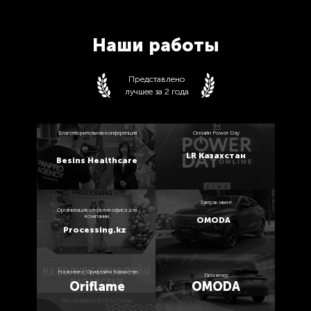
Наши работы
Представлено
лучшее за 2 года
Благотворительная конференция
Онлайн Power Day
LR Казахстан
Besins Healthcare
Завтрак ивент
Организация открытия офиса для
компании
OMODA
Processing.kz
На волне с Орифлэйм Казахстан
Гала вечер
Oriflame
OMODA