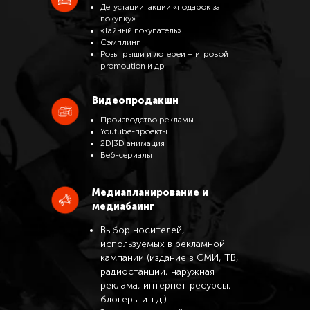
Дегустации, акции «подарок за
покупку»
«Тайный покупатель»
Сэмплинг
Розыгрыши и лотереи – игровой
promoution и др
Видеопродакшн
Производство рекламы
Youtube-проекты
2D|3D анимация
Веб-сериалы
Медиапланирование и
медиабаинг
Выбор носителей,
используемых в рекламной
кампании (издание в СМИ, ТВ,
радиостанции, наружная
реклама, интернет-ресурсы,
блогеры и т.д.)