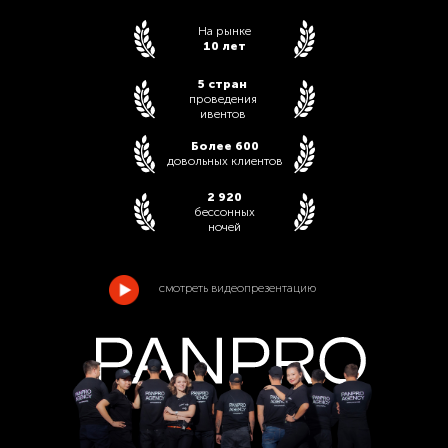
На рынке
10 лет
5 стран
проведения
ивентов
Более 600
довольных клиентов
2 920
бессонных
ночей
смотреть видеопрезентацию