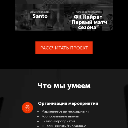
Бренд Биосимиляры
Организация городского
мероприятия для
Santo
ФК Кайрат
“Первый матч
сезона”
РАССЧИТАТЬ ПРОЕКТ
Что мы умеем
Организация мероприятий
Маркетинговые мероприятия
Корпоративные ивенты
Бизнес-мероприятия
Онлайн ивенты/гибридные